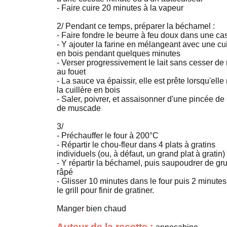
- Faire cuire 20 minutes à la vapeur
2/ Pendant ce temps, préparer la béchamel :
- Faire fondre le beurre à feu doux dans une ca
- Y ajouter la farine en mélangeant avec une cui
en bois pendant quelques minutes
- Verser progressivement le lait sans cesser de
au fouet
- La sauce va épaissir, elle est prête lorsqu'ell
la cuillère en bois
- Saler, poivrer, et assaisonner d'une pincée de
de muscade
3/
- Préchauffer le four à 200°C
- Répartir le chou-fleur dans 4 plats à gratins
individuels (ou, à défaut, un grand plat à gratin)
- Y répartir la béchamel, puis saupoudrer de gr
râpé
- Glisser 10 minutes dans le four puis 2 minute
le grill pour finir de gratiner.
Manger bien chaud
Auteur de la recette :